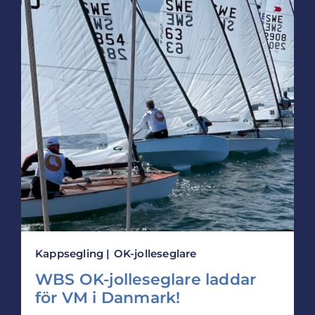
Kappsegling
OK-jolleseglare
WBS OK-jolleseglare laddar
för VM i Danmark!