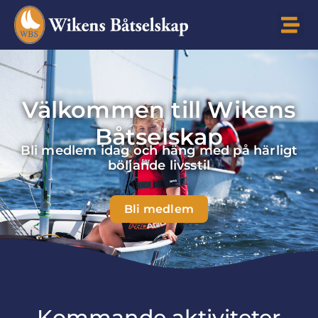
Välkommen till Wikens
Båtselskap
Bli medlem idag och häng med på härligt
böljande livsstil
Bli medlem
Kommande aktiviteter