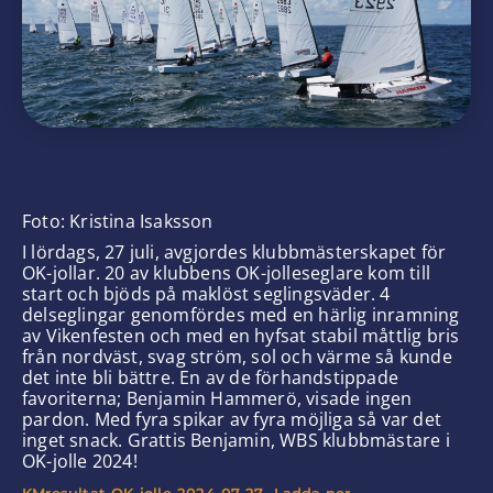
Foto: Kristina Isaksson
I lördags, 27 juli, avgjordes klubbmästerskapet för
OK-jollar. 20 av klubbens OK-jolleseglare kom till
start och bjöds på maklöst seglingsväder. 4
delseglingar genomfördes med en härlig inramning
av Vikenfesten och med en hyfsat stabil måttlig bris
från nordväst, svag ström, sol och värme så kunde
det inte bli bättre. En av de förhandstippade
favoriterna; Benjamin Hammerö, visade ingen
pardon. Med fyra spikar av fyra möjliga så var det
inget snack. Grattis Benjamin, WBS klubbmästare i
OK-jolle 2024!