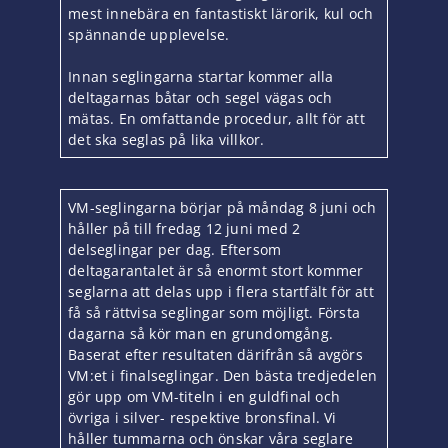
mest innebära en fantastiskt lärorik, kul och
spännande upplevelse.
Innan seglingarna startar kommer alla
deltagarnas båtar och segel vägas och
mätas. En omfattande procedur, allt för att
det ska seglas på lika villkor.
VM-seglingarna börjar på måndag 8 juni och
håller på till fredag 12 juni med 2
delseglingar per dag. Eftersom
deltagarantalet är så enormt stort kommer
seglarna att delas upp i flera startfält för att
få så rättvisa seglingar som möjligt. Första
dagarna så kör man en grundomgång.
Baserat efter resultaten därifrån så avgörs
VM:et i finalseglingar. Den bästa tredjedelen
gör upp om VM-titeln i en guldfinal och
övriga i silver- respektive bronsfinal. Vi
håller tummarna och önskar våra seglare