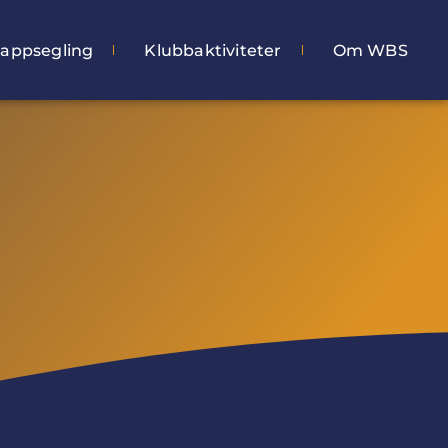
appsegling
Klubbaktiviteter
Om WBS