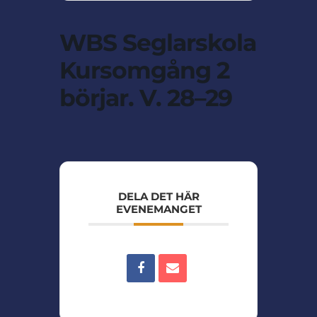
WBS Seglarskola
Kursomgång 2
börjar. V. 28–29
DELA DET HÄR
EVENEMANGET