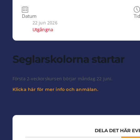
Datum
Ti
22 jun 2026
Utgångna
Seglarskolorna startar
Första 2-veckorskursen börjar måndag 22 juni.
Klicka här för mer info och anmälan.
DELA DET HÄR E